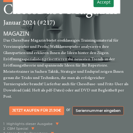
Accept
ChessBase Magazin
Januar 2024 (#217)
MAGAZIN
Das ChessBase Magazin bietet erstklassiges Trainingsmaterial für
Vereinsspieler und Profis! Weltklassespieler analysieren ihre
Glanzpartien und erklären Ihnen die Ideen hinter den Zügen.
Eröffnungsspezialisten präsentieren die neuesten Trends in der
Eröffnungstheorie und spannende Ideen für Ihr Repertoire.
Meistertrainer in Sachen Taktik, Strategie und Endspiel zeigen Ihnen
genau die Tricks und Techniken, die man als erfolgreicher
Turnierspieler braucht! Lieferbar auch für ChessBase- und Fritz-User als
Download (inkl. Heft als pdf-Datei) oder auf DVD mit Begleitheft per
Post.
or
JETZT KAUFEN FÜR 21.90€
Seriennummer eingeben
1
Highlights dieser Ausgabe
2
CBM Special