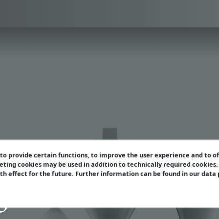
o provide certain functions, to improve the user experience and to o
eting cookies may be used in addition to technically required cookies
ith effect for the future. Further information can be found in our data
gazin