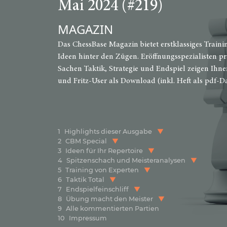
Mai 2024 (#219)
MAGAZIN
Das ChessBase Magazin bietet erstklassiges Traini
Ideen hinter den Zügen. Eröffnungsspezialisten pr
Sachen Taktik, Strategie und Endspiel zeigen Ihne
und Fritz-User als Download (inkl. Heft als pdf-Da
1
Highlights dieser Ausgabe
2
CBM Special
3
Ideen für Ihr Repertoire
4
Spitzenschach und Meisteranalysen
5
Training von Experten
6
Taktik Total
7
Endspielfeinschliff
8
Übung macht den Meister
9
Alle kommentierten Partien
10
Impressum