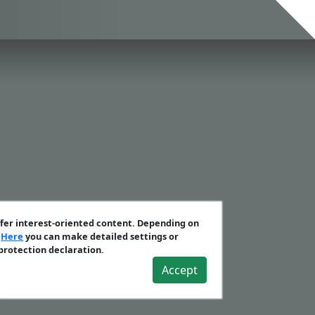
ffer interest-oriented content. Depending on
.
Here
you can make detailed settings or
 protection declaration.
Accept