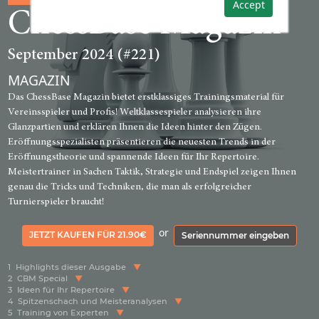
Accept
ChessBase Magazin
September 2024 (#221)
MAGAZIN
Das ChessBase Magazin bietet erstklassiges Trainingsmaterial für
Vereinsspieler und Profis! Weltklassespieler analysieren ihre
Glanzpartien und erklären Ihnen die Ideen hinter den Zügen.
Eröffnungsspezialisten präsentieren die neuesten Trends in der
Eröffnungstheorie und spannende Ideen für Ihr Repertoire.
Meistertrainer in Sachen Taktik, Strategie und Endspiel zeigen Ihnen
genau die Tricks und Techniken, die man als erfolgreicher
Turnierspieler braucht!
or
JETZT KAUFEN FÜR 21.90€
Seriennummer eingeben
1
Highlights dieser Ausgabe
2
CBM Special
3
Ideen für Ihr Repertoire
4
Spitzenschach und Meisteranalysen
5
Training von Experten