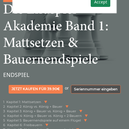
Accept
Die Endspiel-
Akademie Band 1:
Mattsetzen &
Bauernendspiele
ENDSPIEL
or
JETZT KAUFEN FÜR 39.90€
Seriennummer eingeben
1
Kapitel 1: Mattsetzen
2
Kapitel 2: König vs. König + Bauer
3
Kapitel 3: König + Bauer vs. König + Bauer
4
Kapitel 4: König + Bauer vs. König + 2 Bauern
5
Kapitel 5: Bauernendspiele auf einem Flügel
6
Kapitel 6: Freibauern