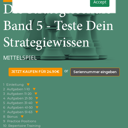
Accept
Die Strategieschule
Band 5 - Teste Dein
Strategiewissen
MITTELSPIEL
or
JETZT KAUFEN FÜR 24.90€
Seriennummer eingeben
1
Einleitung
2
Aufgaben 1-10
3
Aufgaben 11-20
4
Aufgaben 21-30
5
Aufgaben 31-40
6
Aufgaben 41-50
7
Aufgaben 51-63
8
Bonus
9
Practice Positions
10
Repertoire Training