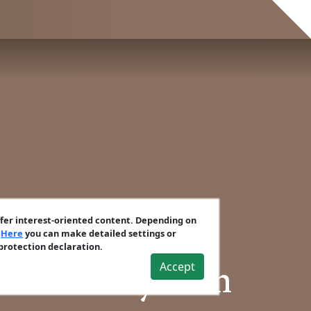
ffer interest-oriented content. Depending on
.
Here
you can make detailed settings or
 protection declaration.
Accept
ondoner System