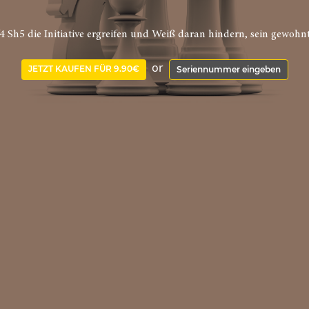
Lf4 Sh5 die Initiative ergreifen und Weiß daran hindern, sein gewoh
or
JETZT KAUFEN FÜR 9.90€
Seriennummer eingeben