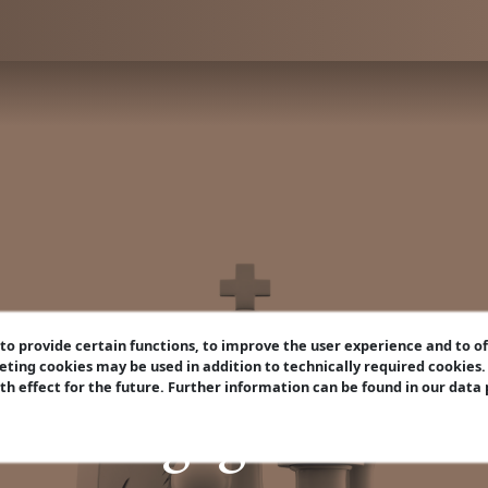
o provide certain functions, to improve the user experience and to o
eting cookies may be used in addition to technically required cookies
ith effect for the future. Further information can be found in our data
e Waffe gegen das L