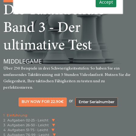
Accept
Die Taktikschule
Band 3 - Der
ultimative Test
MIDDLEGAME
Über 250 Beispiele in drei Schwierigkeitsstufen: So haben Sie ein
umfassendes Taktiktraining mit 5 Stunden Videolaufzeit. Nutzen Sie die
Gelegenheit, Ihre taktischen Fähigkeiten zu testen und zu
perfektionieren.
or
BUY NOW FOR 22.90€
Enter Serialnumber
1
Einführung
2
Aufgaben 02-25 - Leicht
3
Aufgaben 26-50 - Leicht
4
Aufgaben 51-75 - Leicht
5
Aufgaben 76-99 - Leicht