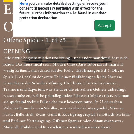
Here
you can make detailed settings or revoke your
Eröffnungen #1
consent (if necessary partially) with effect for the
future. Further information can be found in our data
protection declaration.
Offene Spiele
Accept
Offene Spiele - 1. e4 e5
OPENING
Jede Partie beginnt mit der Eröffnung – und endet manchmal dort auch
schon. Das muss nicht sein. Mit den ChessBase Tutorials ist man mit
wenig Zeitaufwand schnell auf der Höhe. „Eröffnungen Bd. 1: Offene
Spiele (1.e4 e5)" ist der erste Teil einer fünfbändigen Reihe über die
Grundlagen der Schacheröffnung. Hier lernen Sie von versierten
Trainern und Experten, was Sie über die einzelnen Gebiete unbedingt
wissen müssen, welche grundlegenden Pläne verfolgt werden, wie man
sie spielt und welche Fallstricke man beachten muss. In 23 deutschen
Videolektionen lernen Sie alles, was sie über Königsgambit, Wiener
Partie, Italienisch, Evans-Gambit, Zweispringerspiel, Schottisch, Steinitz-
und Berliner Verteidigung, Offenen Spanier oder Abtauschvariante,
Marshall, Philidor und Russisch u.v.m. wirklich wissen müssen.