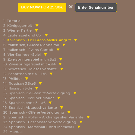
or
BUY NOW FOR 29.90€
Enter Serialnumber
1
Editorial
2
Königsgambit
3
Wiener Partie
4
Läuferspiel und Co.
5
Italienisch - Der Greco-Möller-Angriff
6
Italienisch, Giuoco Pianissimo
7
Italienisch - Evans-Gambit
8
Vier-Springer-Spiel
9
Zweispringerspiel mit 4.Sg5
10
Zweispringerspiel mit 4.d4
11
Schottisch - Mieses Variante
12
Schottisch mit 4. - Lc5
13
Philidor
14
Russisch 3.Sxe5
15
Russisch 3.d4
16
Spanisch Die-Steinitz-Verteidigung
17
Spanisch - Berliner Mauer
18
Spanisch ohne 3. - a6
19
Spanisch Abtauschvariante
20
Spanisch - Offene Verteidigung
21
Spanisch - Möller + Archangelsker Variante
22
Spanisch - Geschlossene Verteidigung
23
Spanisch - Marschall + Anti-Marschall
24
Manual