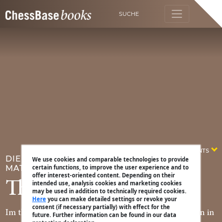
SUCHE
CONTENTS
DIE TAKTIKSCHULE BAND 4 - DER
We use cookies and comparable technologies to provide
certain functions, to improve the user experience and to
MATTANGRIFF
offer interest-oriented content. Depending on their
Theorie
intended use, analysis cookies and marketing cookies
may be used in addition to technically required cookies.
Here
you can make detailed settings or revoke your
consent (if necessary partially) with effect for the
Im theoretischen Kapitel soll es um die Einführungen in
future. Further information can be found in our data