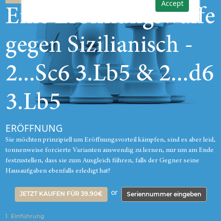
Accept
Eine Eröffnungswaffe
gegen Sizilianisch -
2...Sc6 3.Lb5 & 2...d6
3.Lb5
ERÖFFNUNG
Sie möchten prinzipiell um Eröffnungsvorteil kämpfen, sind es aber leid,
tonnenweise forcierte Varianten auswendig zu lernen, nur um am Ende
festzustellen, dass sie zum Ausgleich führen, falls der Gegner seine
Hausaufgaben ebenfalls erledigt hat?
or
JETZT KAUFEN FÜR 39.90€
Seriennummer eingeben
1
Einführung