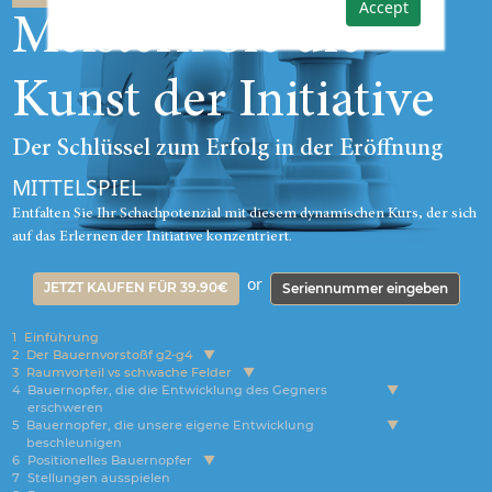
Accept
Meistern Sie die
Kunst der Initiative
Der Schlüssel zum Erfolg in der Eröffnung
MITTELSPIEL
Entfalten Sie Ihr Schachpotenzial mit diesem dynamischen Kurs, der sich
auf das Erlernen der Initiative konzentriert.
or
JETZT KAUFEN FÜR 39.90€
Seriennummer eingeben
1
Einführung
2
Der Bauernvorstoßf g2-g4
3
Raumvorteil vs schwache Felder
4
Bauernopfer, die die Entwicklung des Gegners
erschweren
5
Bauernopfer, die unsere eigene Entwicklung
beschleunigen
6
Positionelles Bauernopfer
7
Stellungen ausspielen