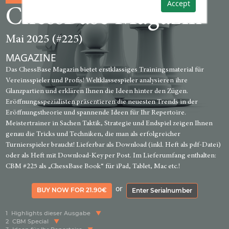
Accept
ChessBase Magazin
Mai 2025 (#225)
MAGAZINE
Das ChessBase Magazin bietet erstklassiges Trainingsmaterial für
Vereinsspieler und Profis! Weltklassespieler analysieren ihre
Glanzpartien und erklären Ihnen die Ideen hinter den Zügen.
Eröffnungsspezialisten präsentieren die neuesten Trends in der
Eröffnungstheorie und spannende Ideen für Ihr Repertoire.
Meistertrainer in Sachen Taktik, Strategie und Endspiel zeigen Ihnen
genau die Tricks und Techniken, die man als erfolgreicher
Turnierspieler braucht! Lieferbar als Download (inkl. Heft als pdf-Datei)
oder als Heft mit Download-Key per Post. Im Lieferumfang enthalten:
CBM #225 als „ChessBase Book“ für iPad, Tablet, Mac etc.!
or
BUY NOW FOR 21.90€
Enter Serialnumber
1
Highlights dieser Ausgabe
2
CBM Special