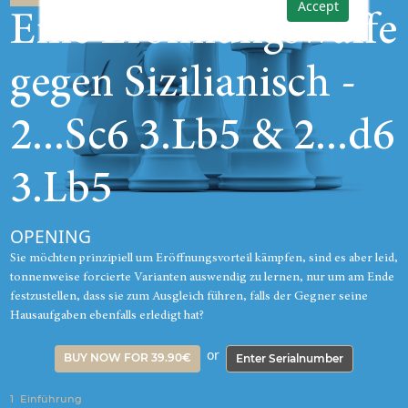
Accept
Eine Eröffnungswaffe
gegen Sizilianisch -
2...Sc6 3.Lb5 & 2...d6
3.Lb5
OPENING
Sie möchten prinzipiell um Eröffnungsvorteil kämpfen, sind es aber leid,
tonnenweise forcierte Varianten auswendig zu lernen, nur um am Ende
festzustellen, dass sie zum Ausgleich führen, falls der Gegner seine
Hausaufgaben ebenfalls erledigt hat?
or
BUY NOW FOR 39.90€
Enter Serialnumber
1
Einführung