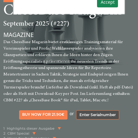
Accept
ChessBase Magazin
September 2025 (#227)
MAGAZINE
Das ChessBase Magazin bietet erstklassiges Trainingsmaterial für
Vereinsspieler und Profis! Weltklassespieler analysieren ihre
Glanzpartien und erklären Ihnen die Ideen hinter den Zügen.
Eröffnungsspezialisten präsentieren die neuesten Trends in der
Eröffnungstheorie und spannende Ideen für Ihr Repertoire.
Meistertrainer in Sachen Taktik, Strategie und Endspiel zeigen Ihnen
genau die Tricks und Techniken, die man als erfolgreicher
Turnierspieler braucht! Lieferbar als Download (inkl. Heft als pdf-Datei)
oder als Heft mit Download-Key per Post. Im Lieferumfang enthalten:
CBM #227 als „ChessBase Book“ für iPad, Tablet, Mac etc.!
or
BUY NOW FOR 21.90€
Enter Serialnumber
1
Highlights dieser Ausgabe
2
CBM Special