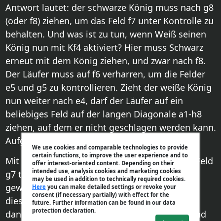
Antwort lautet: der schwarze König muss nach g8
(oder f8) ziehen, um das Feld f7 unter Kontrolle zu
behalten. Und was ist zu tun, wenn Weiß seinen
König nun mit Kf4 aktiviert? Hier muss Schwarz
erneut mit dem König ziehen, und zwar nach f8.
Der Läufer muss auf f6 verharren, um die Felder
e5 und g5 zu kontrollieren. Zieht der weiße König
nun weiter nach e4, darf der Läufer auf ein
beliebiges Feld auf der langen Diagonale a1-h8
ziehen, auf dem er nicht geschlagen werden kann.
Aufgepasst:
We use cookies and comparable technologies to provide
certain functions, to improve the user experience and to
Mit dem weißen Bauer auf g4 oder g5 ist das Feld
offer interest-oriented content. Depending on their
intended use, analysis cookies and marketing cookies
g7 tabu, denn Weiß kann dann mit Txg7 in ein
may be used in addition to technically required cookies.
gewonnenes Bauernendspiel abwickeln! An
Here
you can make detailed settings or revoke your
consent (if necessary partially) with effect for the
diesem Verteidigungsmuster ändert sich auch
future. Further information can be found in our data
protection declaration.
dann nichts, wenn der weiße König mit Kd5 und