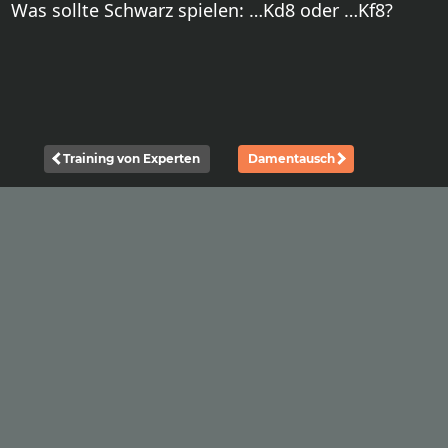
Was sollte Schwarz spielen: …Kd8 oder …Kf8?
Training von Experten
Damentausch
|
|
Privacy policy
Imprint
Contact