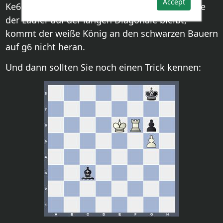
Accept
Ke6 seinem Pendant noch näher rückt: Solange
der Läufer auf der langen Diagonale bleibt,
kommt der weiße König an den schwarzen Bauern
auf g6 nicht heran.
Und dann sollten Sie noch einen Trick kennen: