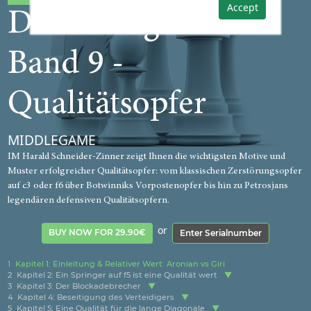
Accept
Die Strategieschule
Band 9 -
Qualitätsopfer
MIDDLEGAME
IM Harald Schneider-Zinner zeigt Ihnen die wichtigsten Motive und
Muster erfolgreicher Qualitätsopfer: vom klassischen Zerstörungsopfer
auf c3 oder f6 über Botwinniks Vorpostenopfer bis hin zu Petrosjans
legendären defensiven Qualitätsopfern.
or
BUY NOW FOR 29.90€
Enter Serialnumber
1
Kapitel 1: Einleitung & Relativer Wert: Aronian vs Giri
2
Kapitel 2: Ein Springer auf f5 ist eine Qualität wert
3
Kapitel 3: Der Blockadebrecher
4
Kapitel 4: Beseitigung des Verteidigers
5
Kapitel 5: Eine Qualität für die lange Diagonale