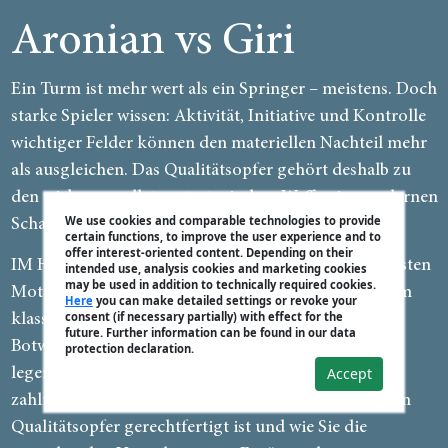
Aronian vs Giri
Ein Turm ist mehr wert als ein Springer – meistens. Doch
starke Spieler wissen: Aktivität, Initiative und Kontrolle
wichtiger Felder können den materiellen Nachteil mehr
als ausgleichen. Das Qualitätsopfer gehört deshalb zu
den wirkungsvollsten strategischen Waffen im modernen
We use cookies and comparable technologies to provide
Schach.
certain functions, to improve the user experience and to
offer interest-oriented content. Depending on their
IM Harald Schneider-Zinner zeigt Ihnen die wichtigsten
intended use, analysis cookies and marketing cookies
may be used in addition to technically required cookies.
Motive und Muster erfolgreicher Qualitätsopfer: vom
Here
you can make detailed settings or revoke your
consent (if necessary partially) with effect for the
klassischen Zerstörungsopfer auf c3 oder f6 über
future. Further information can be found in our data
Botwinniks Vorpostenopfer bis hin zu Petrosjans
protection declaration.
Accept
legendären defensiven Qualitätsopfern. Anhand
zahlreicher instruktiver Beispiele lernen Sie, wann ein
Qualitätsopfer gerechtfertigt ist und wie Sie die