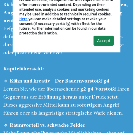
Richtung zu lenken. Sie lernen, wie Sie
offer interest-oriented content. Depending on their
Druck aufbauen,
intended use, analysis cookies and marketing cookies
Angriffe starten oder gegnerische Pläne frühzeitig
may be used in addition to technically required cookies.
Here
you can make detailed settings or revoke your
neutralisieren
. Anhand praxisnaher Beispiele und
consent (if necessary partially) with effect for the
future. Further information can be found in our data
tiefgehender Analysen gewinnen Sie ein Verständnis
protection declaration.
dafür,
wann und wie Sie das Tempo diktieren
– sei es
Accept
durch dynamische Bauernvorstößfe, taktische Schläge
oder positionelle Manöver.
Kapitelübersicht:
🔹
Kühn und kreativ – Der Bauernvorstoßf g4
Lernen Sie, wie der überraschende
g2-g4-Vorstoßf
Ihren
Gegner aus der Eröffnung heraus unter Druck setzt.
Dieses aggressive Mittel kann zu sofortigem Angriff
führen oder als langfristige strategische Waffe dienen.
🔹
Raumvorteil vs. schwache Felder