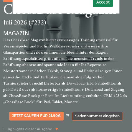
Accept
ChessBase Magazin
Juli 2026 (#232)
MAGAZIN
Das ChessBase Magazin bietet erstklassiges Trainingsmaterial für
Vereinsspieler und Profis! Weltklassespieler analysieren ihre
Glanzpartien und erklären Ihnen die Ideen hinter den Zügen.
Eröffnungsspezialisten präsentieren die neuesten Trends in der
Eröffnungstheorie und spannende Ideen für Ihr Repertoire.
Meistertrainer in Sachen Taktik, Strategie und Endspiel zeigen Ihnen
genau die Tricks und Techniken, die man als erfolgreicher
Turnierspieler braucht! Lieferbar als Download (inkl. Printedition als
pdf-Datei) oder als hochwertige Printedition + Download und Zugang
als ChessBase Book per Post. Im Lieferumfang enthalten: CBM #232 als
„ChessBase Book“ für iPad, Tablet, Mac etc.!
or
JETZT KAUFEN FÜR 21.90€
Seriennummer eingeben
1
Highlights dieser Ausgabe