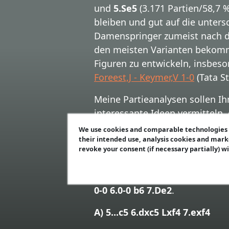
und
5.Se5
(3.171 Partien/58,7 
bleiben und gut auf die unters
Damenspringer zumeist nach d2
den meisten Varianten bekomm
Figuren zu entwickeln, insbeso
Foreest,J - Keymer,V 1-0
(Tata St
Meine Partieanalysen sollen Ih
interessante Ideen vermitteln
System!
We use cookies and comparable technologies t
their intended use, analysis cookies and mark
Ich werde die folgenden Forts
revoke your consent (if necessary partially) w
(und andere 7. Züge),
C) 5…0-0 
(und andere seltene 8. Züge),
E
0-0 6.0-0 b6 7.De2
.
A) 5...c5 6.dxc5 Lxf4 7.exf4