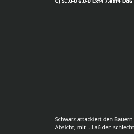
C) 5...0-0 6.0-0 Lxf4 7.exf4 Dd
Schwarz attackiert den Bauern 
Absicht, mit ...La6 den schlec