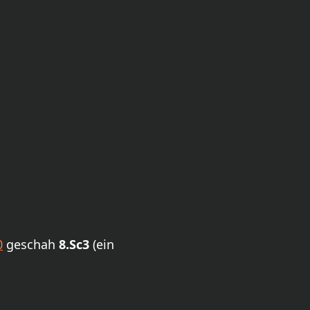
0
geschah
8.Sc3
(ein