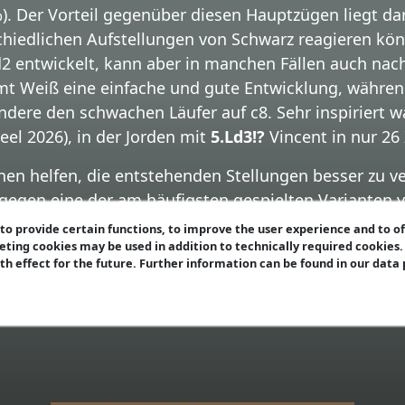
%). Der Vorteil gegenüber diesen Hauptzügen liegt dari
chiedlichen Aufstellungen von Schwarz reagieren kön
 entwickelt, kann aber in manchen Fällen auch nach
t Weiß eine einfache und gute Entwicklung, währen
ndere den schwachen Läufer auf c8. Sehr inspiriert w
eel 2026), in der Jorden mit
5.Ld3!?
Vincent in nur 26
nen helfen, die entstehenden Stellungen besser zu v
, gegen eine der am häufigsten gespielten Varianten
o provide certain functions, to improve the user experience and to o
eting cookies may be used in addition to technically required cookies
etzungen besprechen:
A) 5…c5 6.dxc5 Lxf4 7.exf4, B)
ith effect for the future. Further information can be found in our data
6.0-0 Lxf4 7.exf4 Dd6
(und andere 7.Züge),
D) 5…0-0 
) 5…0-0 6.0-0 Lxf4 7.exf4 – Nebenvarianten
,
F) 5.L