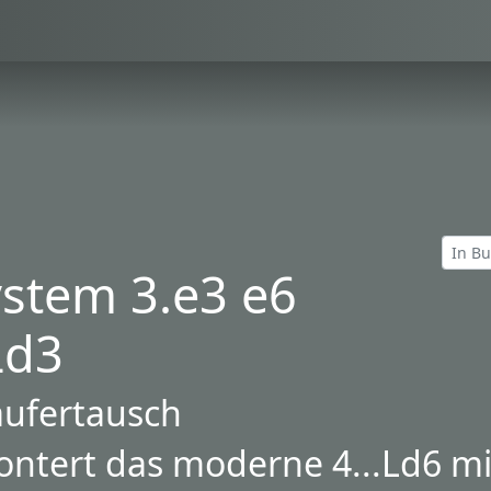
stem 3.e3 e6
Ld3
äufertausch
ontert das moderne 4...Ld6 mi