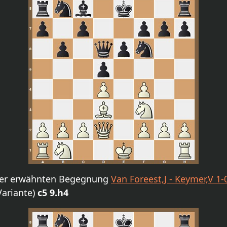
n der erwähnten Begegnung
Van Foreest,J - Keymer,V 1-
Variante)
c5 9.h4