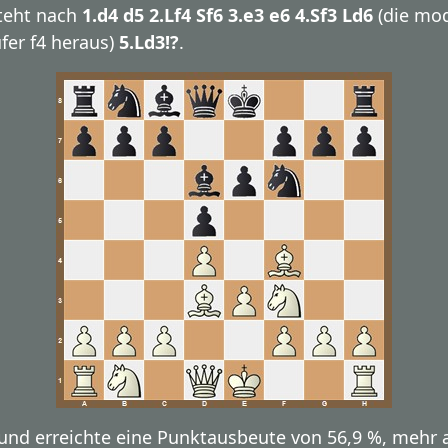
teht nach
1.d4 d5 2.Lf4 Sf6 3.e3 e6 4.Sf3 Ld6
(die mo
fer f4 heraus)
5.Ld3!?
.
 und erreichte eine Punktausbeute von 56,9 %, mehr 