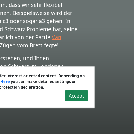
n, dass wir sehr flexibel
nen. Beispielsweise wird der
 c3 oder sogar a3 gehen. In
d Schwarz Probleme hat, seine
ar ich von der Partie
Van
 Zügen vom Brett fegte!
erstehen, und Ihnen
 von Schwarz im Londoner
ffer interest-oriented content. Depending on
.
Here
you can make detailed settings or
 5…Lxf4 6.exf4 Dd6 7.Dd2 b6
 protection declaration.
6.0-0 c5 7.dxc5 Lxc5 8.Sbd2 Sc6
Accept
d3 – Nebenvarianten
und
G) 5…