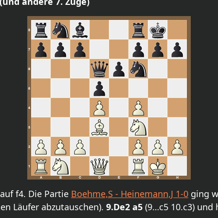
6 (und andere 7. Züge
)
auf f4. Die Partie
Boehme,S - Heinemann,J 1-0
ging w
hten Läufer abzutauschen).
9.De2 a5
(9…c5 10.c3) und 